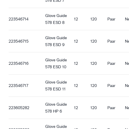
578 ESD 7
Ergonomische eigenschappen
Strak aansluitende pasvorm
Glove Guide
223546714
12
120
Paar
N
Ventilerend
578 ESD 8
Gebreide manchet
Touchscreen functie
Glove Guide
223546715
12
120
Paar
N
Goede droge grip
578 ESD 9
Goede natte grip
Goede oliegrip
Glove Guide
223546716
12
120
Paar
N
578 ESD 10
Glove Guide
223546717
12
120
Paar
N
578 ESD 11
Glove Guide
223605282
12
120
Paar
N
578 HP 6
Glove Guide