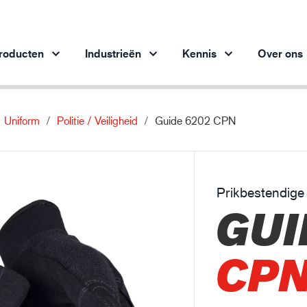
roducten
Industrieën
Kennis
Over ons
Uniform
Politie / Veiligheid
Guide 6202 CPN
Producten per branche
Innovatie
Inz
Automobielindustrie
Onze innovatieve producten
bes
Staalindustrie
Prikbestendig
Staalindustrie
M
GUI
Machinebouw
Olie- en gasindustrie
CP
Bouw en constructie
Logistiek