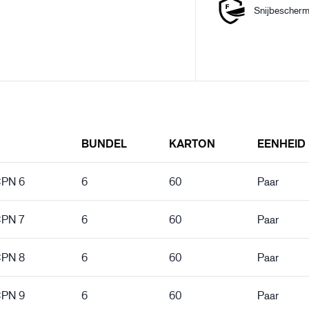
Snijbescherm
BUNDEL
KARTON
EENHEID
CPN 6
6
60
Paar
CPN 7
6
60
Paar
CPN 8
6
60
Paar
CPN 9
6
60
Paar