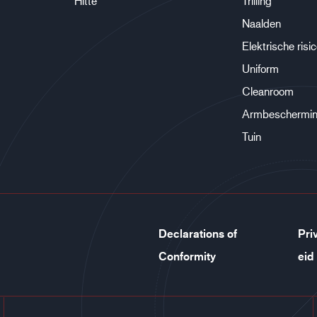
Hitte
Trilling
Naalden
Elektrische risi
Uniform
Cleanroom
Armbeschermi
Tuin
Declarations of
Pri
Conformity
eid