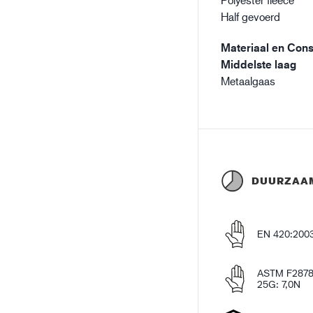
Half gevoerd
Materiaal en Const
Middelste laag
Metaalgaas
DUURZAA
EN 420:200
ASTM F2878
25G: 7,0N