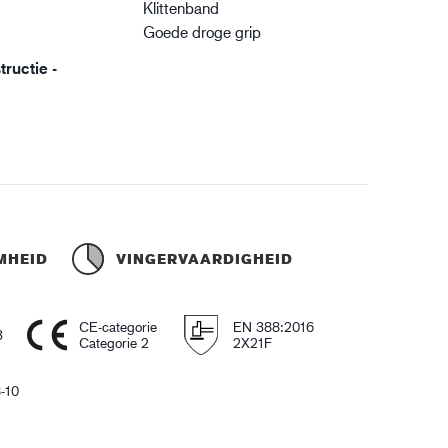
Klittenband
Goede droge grip
ructie -
MHEID
VINGERVAARDIGHEID
CE-categorie
EN 388:2016
3
Categorie 2
2X21F
-10