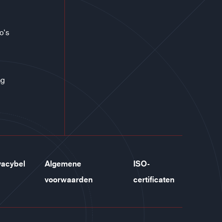
co‘s
ng
vacybel
Algemene
ISO-
voorwaarden
certificaten