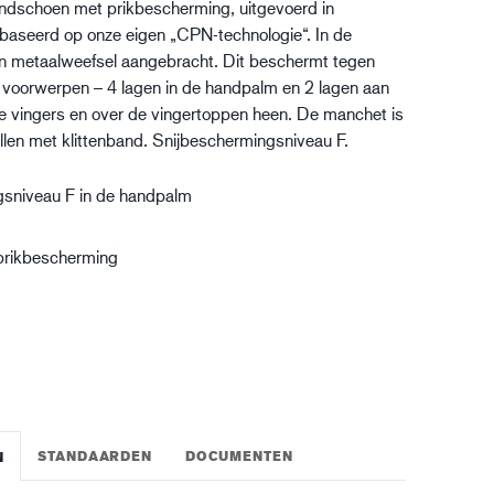
andschoen met prikbescherming, uitgevoerd in
gistiek
ebaseerd op onze eigen „CPN-technologie“. In de
n metaalweefsel aangebracht. Dit beschermt tegen
 voorwerpen – 4 lagen in de handpalm en 2 lagen aan
e vingers en over de vingertoppen heen. De manchet is
llen met klittenband. Snijbeschermingsniveau F.
gsniveau F in de handpalm
rikbescherming
STANDAARDEN
DOCUMENTEN
N