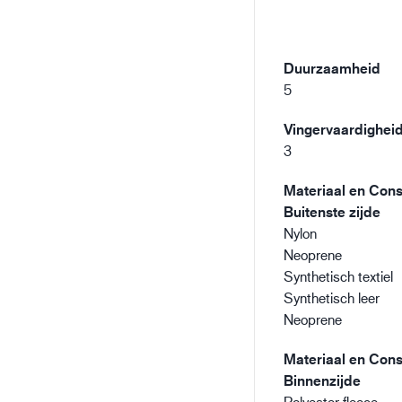
Duurzaamheid
5
Vingervaardighei
3
Materiaal en Const
Buitenste zijde
Nylon
Neoprene
Synthetisch textiel
Synthetisch leer
Neoprene
Materiaal en Const
Binnenzijde
Polyester fleece