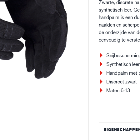
Zwarte, discrete h
Bouw en constructie
Lo
synthetisch leer. G
handpalm is een du
naalden en scherpe
de onderzijde van d
eenvoudig te verste
Snijbeschermin
Synthetisch leer
Handpalm met p
Discreet zwart
Maten 6-13
EIGENSCHAPPE