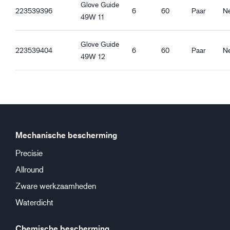
Glove Guide
223539396
6
60
Paar
N
49W 11
Glove Guide
223539404
6
60
Paar
N
49W 12
Mechanische bescherming
Precisie
Allround
Zware werkzaamheden
Waterdicht
Chemische bescherming