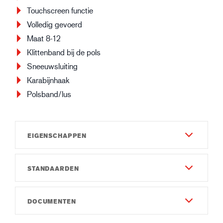
Touchscreen functie
Volledig gevoerd
Maat 8-12
Klittenband bij de pols
Sneeuwsluiting
Karabijnhaak
Polsband/lus
EIGENSCHAPPEN
STANDAARDEN
Materiaal en Constructie - Buitenste zijde
Geitennerfleer
EN 388:2016
Guide GTX – syntetic leather
DOCUMENTEN
3122X
Nylon
PU