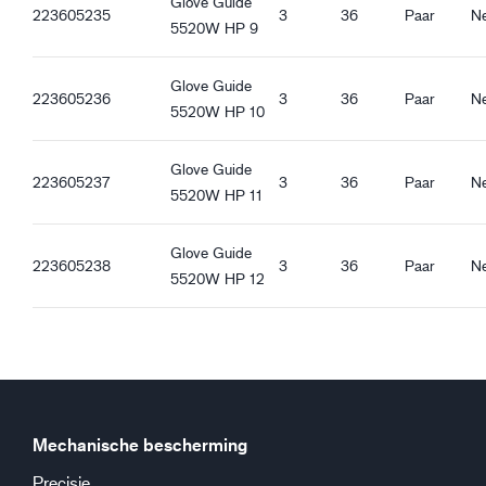
Glove Guide
Guide 5520W_hu-HU_Productsheet.pdf
223605235
3
36
Paar
N
5520W HP 9
Kwaliteitskenmerken
Guide 5520W_et-EE_Productsheet.pdf
REACH-compatibel
Glove Guide
223605236
3
36
Paar
N
Ergonomische eigenschappen
5520W HP 10
Wijde pasvorm
Gevoerd
Glove Guide
Winddicht
223605237
3
36
Paar
N
5520W HP 11
Waterdicht
Sneeuwsluiting
Glove Guide
Open manchet
223605238
3
36
Paar
N
5520W HP 12
Klittenband
Elastiek bij de pols
Goede droge grip
Goede natte grip
Goede grip op sneeuw en ijs
Mechanische bescherming
Precisie