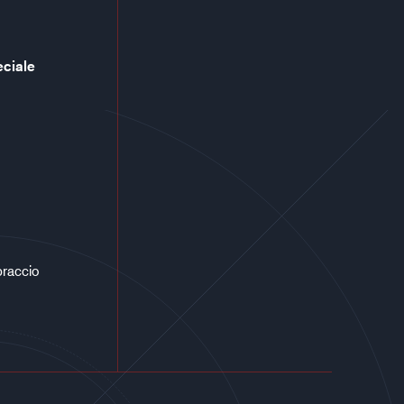
eciale
braccio