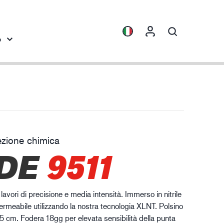
o
rofondimenti
Collezioni
tezione contro le sostanze chimiche
ENVI™
HXFIBR™
ezione chimica
dustria meccanica
DE
9511
O.T.™
SPARX™
VIBRO™
avori di precisione e media intensità. Immerso in nitrile
XLNT™
ermeabile utilizzando la nostra tecnologia XLNT. Polsino
35 cm. Fodera 18gg per elevata sensibilità della punta