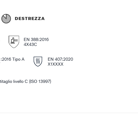
DESTREZZA
E
EN 388:2016
4X43C
:2016 Tipo A
EN 407:2020
T
X1XXXX
titaglio livello C (ISO 13997)