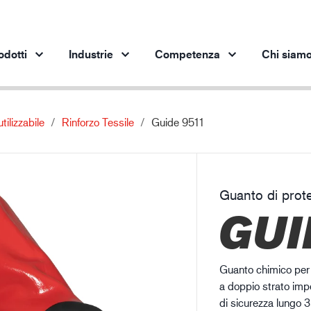
odotti
Industrie
Competenza
Chi siam
utilizzabile
Rinforzo Tessile
Guide 9511
Prodotti per settore
Innovazione
App
Industria automobilistica
I nostri prodotti innovativi
pro
Industria siderurgica
Guanto di prot
Industria siderurgica
In
GUI
Industria meccanica
Industria petrolifera
Edilizia e costruzioni
Guanto chimico per l
Logistica
a doppio strato imp
di sicurezza lungo 