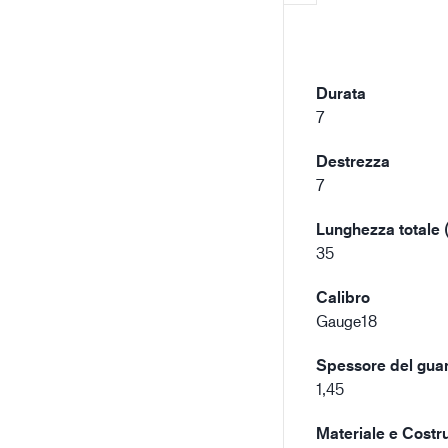
Durata
7
Destrezza
7
Lunghezza totale 
35
Calibro
Gauge18
Spessore del gua
1,45
Materiale e Costru