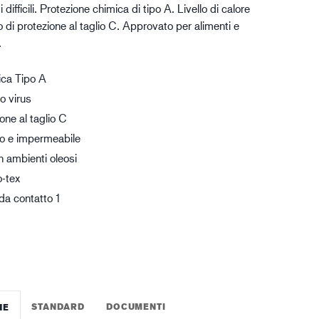
 difficili. Protezione chimica di tipo A. Livello di calore
gistica
lo di protezione al taglio C. Approvato per alimenti e
.
ica Tipo A
o virus
ione al taglio C
lio e impermeabile
n ambienti oleosi
-tex
 da contatto 1
STANDARD
DOCUMENTI
HE