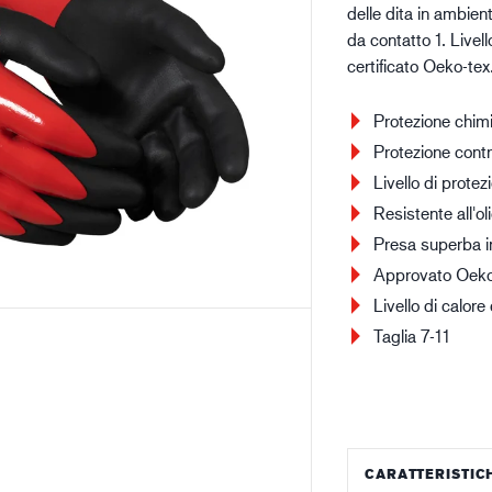
delle dita in ambienti
Edilizia e costruzioni
Lo
da contatto 1. Livel
certificato Oeko-tex
Protezione chim
Protezione contr
Livello di protez
Resistente all'o
Presa superba i
Approvato Oeko
Livello di calore
Taglia 7-11
CARATTERISTIC