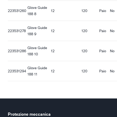
Caratteristiche di qualità
Guide 188_it-IT_Productsheet.pdf
Glove Guide
Compatibile REACH
Guide 188_fr-FR_Productsheet.pdf
223531260
12
120
Paio
No
188 8
Guide 188_pl-PL_Productsheet.pdf
Caratteristiche ergonomiche
Guide 188_ro-RO_Productsheet.pdf
Vestibilità ampia
Glove Guide
Guide 188_hu-HU_Productsheet.pdf
223531278
12
120
Paio
No
Manichetta di sicurezza
188 9
Guide 188_et-EE_Productsheet.pdf
Elastico al polso
Glove Guide
223531286
12
120
Paio
No
188 10
Glove Guide
223531294
12
120
Paio
No
188 11
Protezione meccanica