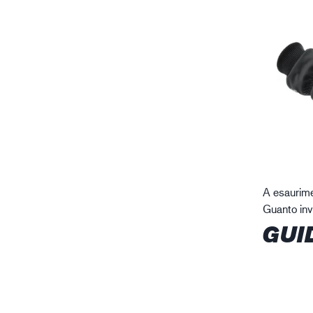
A esaurim
Guanto inv
GUI