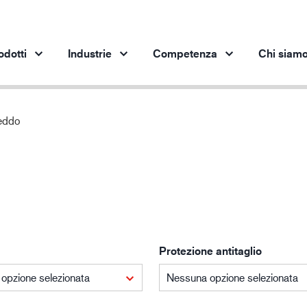
odotti
Industrie
Competenza
Chi siam
eddo
Prodotti per settore
Innovazione
App
Industria automobilistica
I nostri prodotti innovativi
pro
Industria siderurgica
Industria siderurgica
In
Industria meccanica
Industria petrolifera
Protezione antitaglio
Edilizia e costruzioni
Logistica
opzione selezionata
Nessuna opzione selezionata