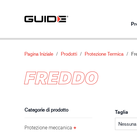
Pr
Pagina Iniziale
Prodotti
Protezione Termica
Fr
Prodotti per utilizzo
I nostri prodotti
Di
FREDDO
Protezione meccanica
Standard
Chi siamo
Protezione chimica
Caratteristiche
Contatti
Industria automobilistica
Protezione termica
Materiale
Protezione speciale
Categorie di prodotto
Taglia
Nessuna 
Protezione meccanica