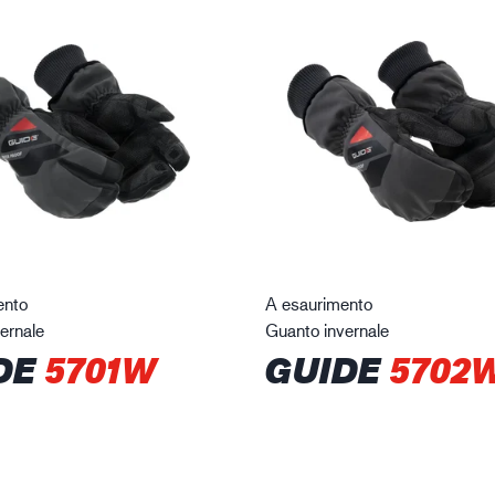
ento
A esaurimento
ernale
Guanto invernale
DE
5701W
GUIDE
5702