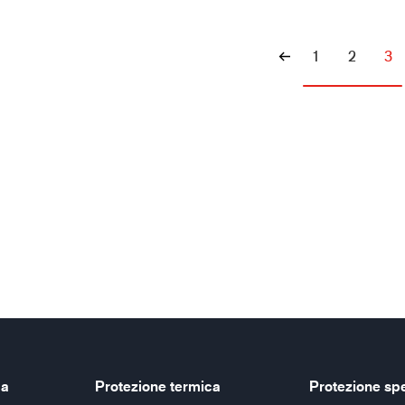
1
2
3
ca
Protezione termica
Protezione sp