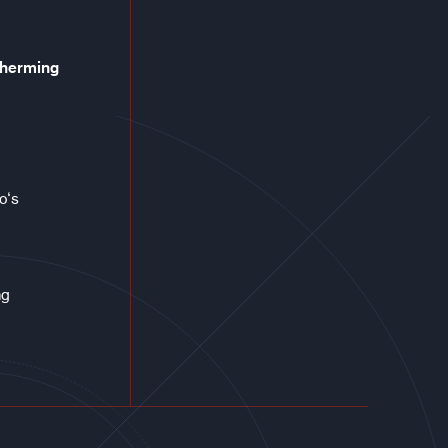
cherming
co‘s
ng