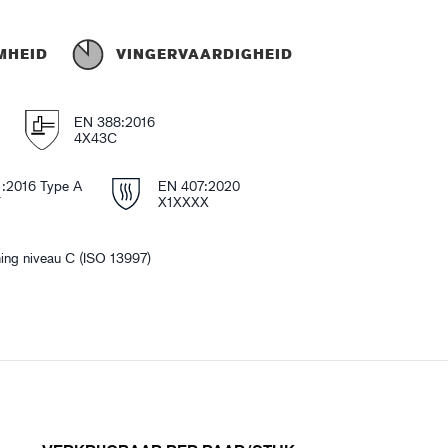
MHEID
VINGERVAARDIGHEID
EN 388:2016
4X43C
1:2016 Type A
EN 407:2020
T
X1XXXX
ing niveau C (ISO 13997)