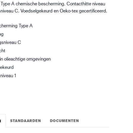
Type A chemische bescherming. Contacthitte niveau
gistiek
sniveau C. Voedselgekeurd en Oeko-tex gecertificeerd.
cherming Type A
ng
gsniveau C
cht
 in olieachtige omgevingen
ekeurd
niveau 1
STANDAARDEN
DOCUMENTEN
N