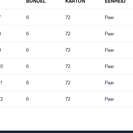
BUNDEL
KARTON
EENHEID
7
6
72
Paar
8
6
72
Paar
9
6
72
Paar
10
6
72
Paar
11
6
72
Paar
12
6
72
Paar