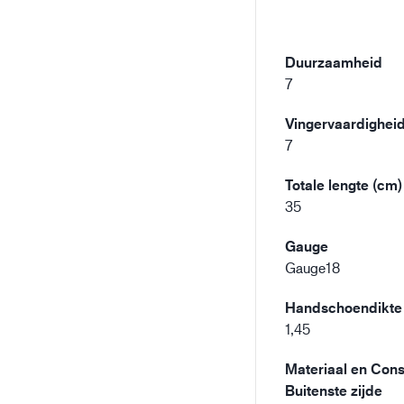
Duurzaamheid
7
Vingervaardighei
7
Totale lengte (cm)
35
Gauge
Gauge18
Handschoendikte
1,45
Materiaal en Const
Buitenste zijde