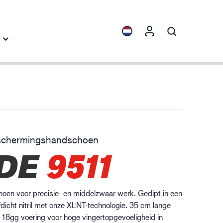
ichten
Collecties
cherming tegen chemicaliën
ENVI™
HXFIBR™
schermingshandschoen
achinebouw
DE
9511
O.T.™
SPARX™
VIBRO™
en voor precisie- en middelzwaar werk. Gedipt in een
XLNT™
fdicht nitril met onze XLNT-technologie. 35 cm lange
XTRM™
 18gg voering voor hoge vingertopgevoeligheid in