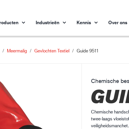
roducten
Industrieën
Kennis
Over ons
Meermalig
Gevlochten Textiel
Guide 9511
Producten per branche
Innovatie
Inz
Automobielindustrie
Onze innovatieve producten
bes
Staalindustrie
Chemische be
Staalindustrie
M
GUI
Machinebouw
Olie- en gasindustrie
Bouw en constructie
Chemische handscho
Logistiek
twee-laags vloeisto
veiligheidsmanchet.