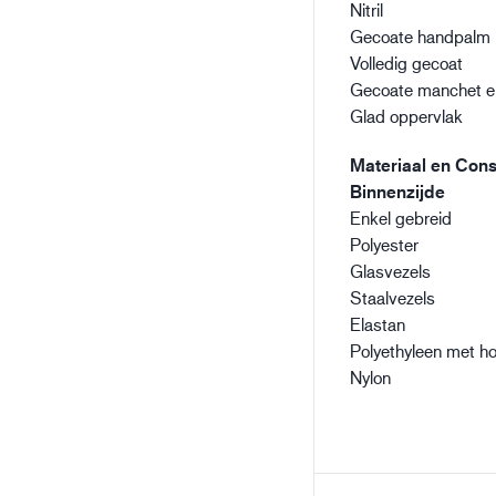
Nitril
Gecoate handpalm
Volledig gecoat
Gecoate manchet e
Glad oppervlak
Materiaal en Const
Binnenzijde
Enkel gebreid
Polyester
Glasvezels
Staalvezels
Elastan
Polyethyleen met ho
Nylon