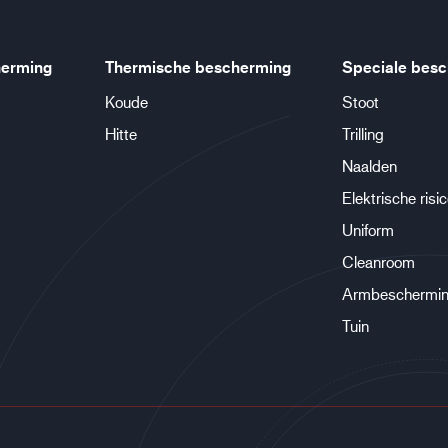
erming
Thermische bescherming
Speciale bes
Koude
Stoot
Hitte
Trilling
Naalden
Elektrische risi
Uniform
Cleanroom
Armbeschermi
Tuin