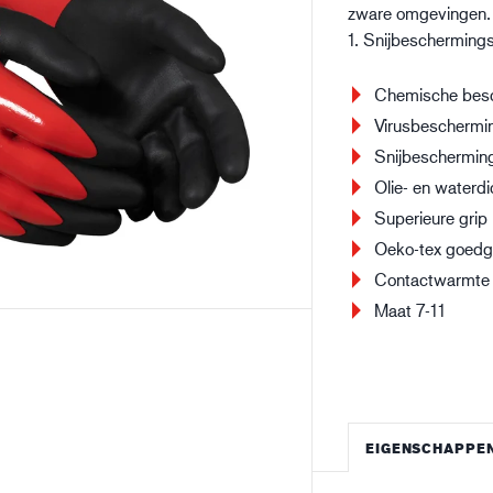
zware omgevingen. 
Bouw en constructie
Lo
1. Snijbescherming
Chemische bes
Virusbeschermi
Snijbeschermin
Olie- en waterdi
Superieure grip
Oeko-tex goedg
Contactwarmte 
Maat 7-11
EIGENSCHAPPE